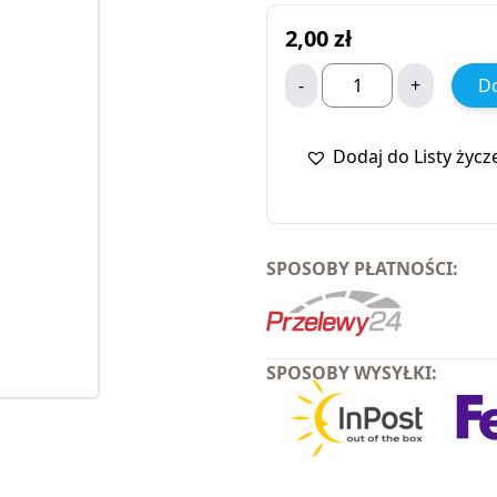
2,00
zł
-
+
Do
Dodaj do Listy życz
SPOSOBY PŁATNOŚCI:
SPOSOBY WYSYŁKI: