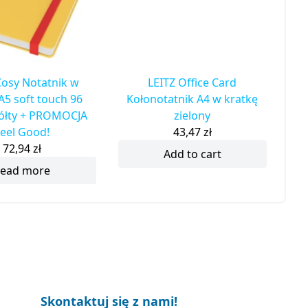
Cosy Notatnik w
LEITZ Office Card
A5 soft touch 96
Kołonotatnik A4 w kratkę
żółty + PROMOCJA
zielony
eel Good!
43,47
zł
72,94
zł
Add to cart
ead more
Skontaktuj się z nami!