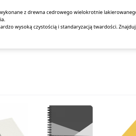
i wykonane z drewna cedrowego wielokrotnie lakierowaneg
ia.
ę bardzo wysoką czystością i standaryzacją twardości. Znajd