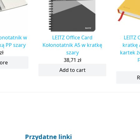
łonotatnik w
LEITZ Office Card
LEITZ 
dką PP szary
Kołonotatnik A5 w kratkę
kratkę 
zł
szary
kartek 
38,71
zł
F
ore
Add to cart
R
Przydatne linki