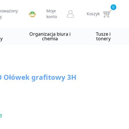
0
noważony
Moje
Koszyk
j
konto
i
Organizacja biura i
Tusze i
y
chemia
tonery
 Ołówek grafitowy 3H
!