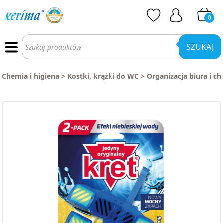
0
Wyszukiwarka
produktów
SZUKAJ
Chemia i higiena
>
Kostki, krążki do WC
>
Organizacja biura i c