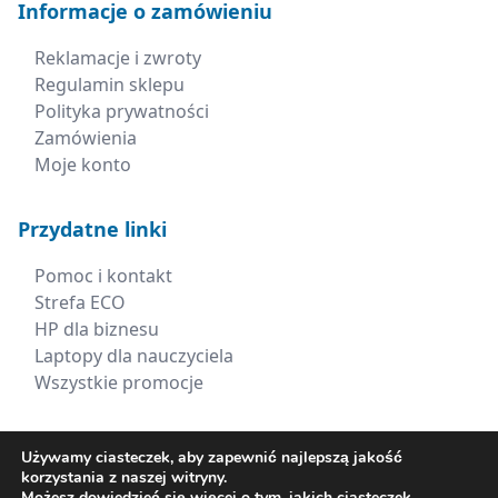
Informacje o zamówieniu
Reklamacje i zwroty
Regulamin sklepu
Polityka prywatności
Zamówienia
Moje konto
Przydatne linki
Pomoc i kontakt
Strefa ECO
HP dla biznesu
Laptopy dla nauczyciela
Wszystkie promocje
Kontakt
Używamy ciasteczek, aby zapewnić najlepszą jakość
korzystania z naszej witryny.
+48 660 538 617
Możesz dowiedzieć się więcej o tym, jakich ciasteczek