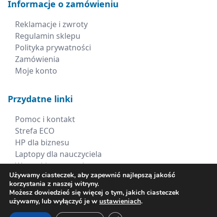
Informacje o zamówieniu
Reklamacje i zwroty
Regulamin sklepu
Polityka prywatności
Zamówienia
Moje konto
Przydatne linki
Pomoc i kontakt
Strefa ECO
HP dla biznesu
Laptopy dla nauczyciela
Wszystkie promocje
Używamy ciasteczek, aby zapewnić najlepszą jakość
korzystania z naszej witryny.
Kontakt
Możesz dowiedzieć się więcej o tym, jakich ciasteczek
używamy, lub wyłączyć je w
ustawieniach
.
+48 660 538 617