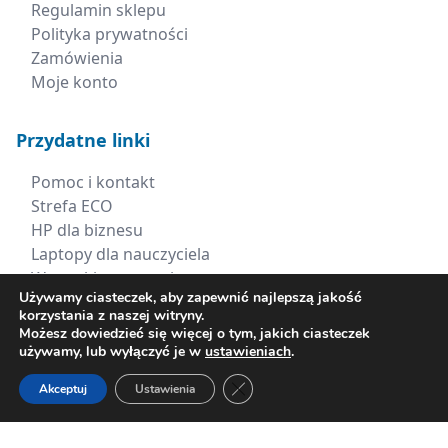
Regulamin sklepu
Polityka prywatności
Zamówienia
Moje konto
Przydatne linki
Pomoc i kontakt
Strefa ECO
HP dla biznesu
Laptopy dla nauczyciela
Wszystkie promocje
Używamy ciasteczek, aby zapewnić najlepszą jakość
korzystania z naszej witryny.
Kontakt
Możesz dowiedzieć się więcej o tym, jakich ciasteczek
używamy, lub wyłączyć je w
ustawieniach
.
+48 660 538 617
Zamknij panel powiadomień o ci
Akceptuj
Ustawienia
sklep@xerima.com.pl