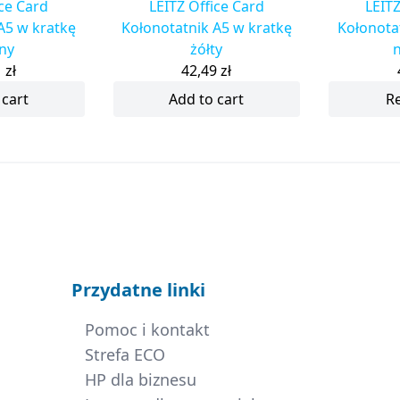
ice Card
LEITZ Office Card
LEITZ
A5 w kratkę
Kołonotatnik A5 w kratkę
Kołonota
ony
żółty
n
1
zł
42,49
zł
 cart
Add to cart
R
Przydatne linki
Pomoc i kontakt
Strefa ECO
HP dla biznesu