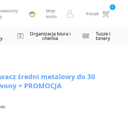
0
noważony
Moje
Koszyk
j
konto
i
Organizacja biura i
Tusze i
y
chemia
tonery
wacz średni metalowy do 30
rwony + PROMOCJA
nds