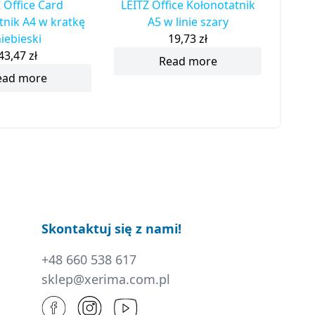
 Office Card
LEITZ Office Kołonotatnik
tnik A4 w kratkę
A5 w linie szary
iebieski
19,73
zł
43,47
zł
Read more
ead more
Skontaktuj się z nami!
+48 660 538 617
sklep@xerima.com.pl