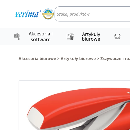
Wyszukiwarka
produktów
Akcesoria i
Artykuły
biurowe
software
Akcesoria biurowe
>
Artykuły biurowe
>
Zszywacze i r