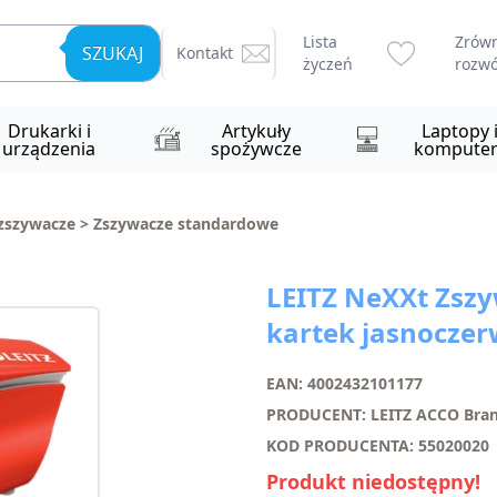
Lista
Zrów
SZUKAJ
Kontakt
życzeń
rozwó
Drukarki i
Artykuły
Laptopy 
urządzenia
spożywcze
komputer
ozszywacze
>
Zszywacze standardowe
LEITZ NeXXt Zszy
kartek jasnocze
EAN: 4002432101177
PRODUCENT: LEITZ ACCO Bra
KOD PRODUCENTA: 55020020
Produkt niedostępny!