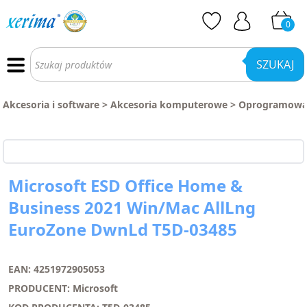
0
Wyszukiwarka
produktów
SZUKAJ
Akcesoria i software
>
Akcesoria komputerowe
>
Oprogramowan
Microsoft ESD Office Home &
Business 2021 Win/Mac AllLng
EuroZone DwnLd T5D-03485
EAN: 4251972905053
PRODUCENT: Microsoft