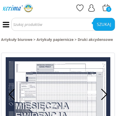
0
Wyszukiwarka
produktów
SZUKAJ
Artykuły biurowe
>
Artykuły papiernicze
>
Druki akcydensowe