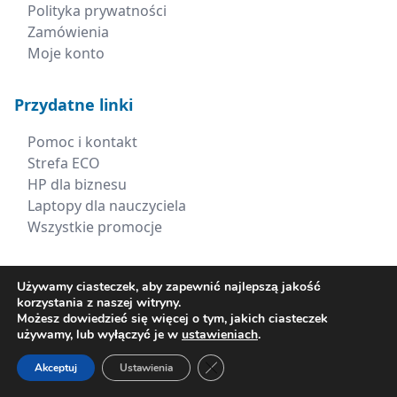
Polityka prywatności
Zamówienia
Moje konto
Przydatne linki
Pomoc i kontakt
Strefa ECO
HP dla biznesu
Laptopy dla nauczyciela
Wszystkie promocje
Kontakt
Używamy ciasteczek, aby zapewnić najlepszą jakość
korzystania z naszej witryny.
+48 660 538 617
Możesz dowiedzieć się więcej o tym, jakich ciasteczek
używamy, lub wyłączyć je w
ustawieniach
.
sklep@xerima.com.pl
Zamknij panel powiadomień o ci
Akceptuj
Ustawienia