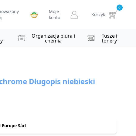
0
noważony
Moje
Koszyk
j
konto
i
Organizacja biura i
Tusze i
y
chemia
tonery
hrome Długopis niebieski
 Europe Sàrl