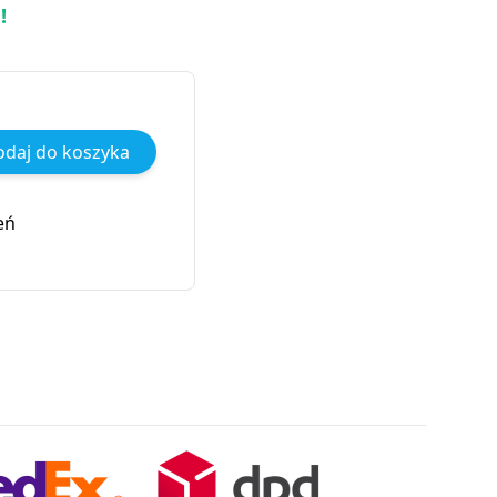
!
daj do koszyka
eń