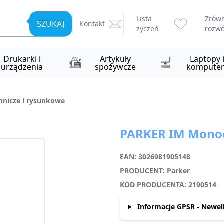
Lista
Zrów
SZUKAJ
Kontakt
życzeń
rozwó
Drukarki i
Artykuły
Laptopy 
urządzenia
spożywcze
komputer
nnicze i rysunkowe
PARKER IM Monoc
EAN: 3026981905148
PRODUCENT: Parker
KOD PRODUCENTA: 2190514
Informacje GPSR - Newell