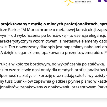
zaprojektowany z myślą o młodych profesjonalistach, sp
nicze Parker IM Monochrome o metalowej konstrukcji zape
 – od wykończenia po końcówkę – to esencja elegancji. D
charakterystycznym wzornictwem, a metalowe elementy oz
ozję. Ten nowoczesny długopis jest napełniany nabojami d
ia. A dzięki eleganckiemu opakowaniu prezentowemu pióro
ukcją w kolorze bordowym, od wykończenia po stalówkę.
im wzornictwie doskonały dla młodych profesjonalistów i 
rność na zużycie i korozję oraz nadają całości wyrazisty 
ny tusz QuinkFlow zapewnia gładkie i płynne pismo w każdej
esjonalistów, zapakowany w opakowaniu prezentowym Park