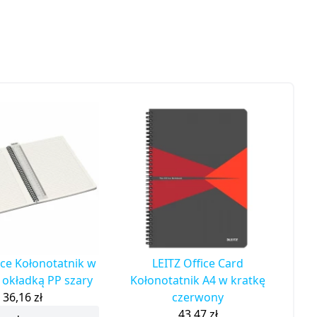
ice Kołonotatnik w
LEITZ Office Card
z okładką PP szary
Kołonotatnik A4 w kratkę
36,16
zł
czerwony
43,47
zł