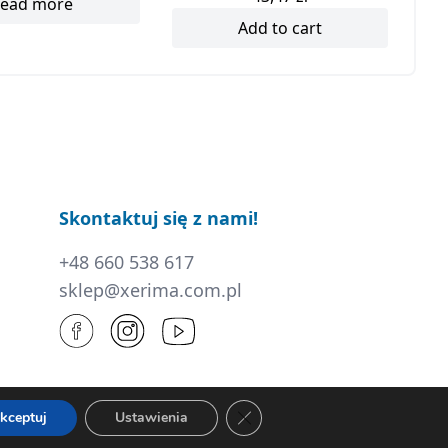
ead more
Add to cart
Skontaktuj się z nami!
+48 660 538 617
sklep@xerima.com.pl
Zamknij panel powiadomień o c
kceptuj
Ustawienia