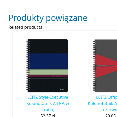
Produkty powiązane
Related products
LEITZ Style-Executive
LEITZ Offi
Kołonotatnik A4 PP, w
Kołonotatnik A
kratkę
czerw
52,37
zł
29,05