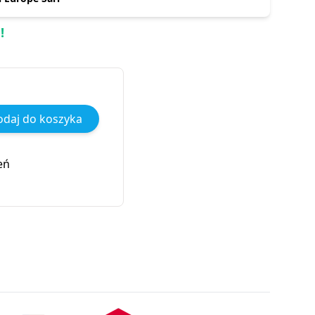
!
daj do koszyka
eń