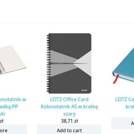
łonotatnik w
LEITZ Office Card
LEITZ C
kładką PP
Kołonotatnik A5 w kratkę
kra
ski
szary
zł
38,71
zł
A
ore
Add to cart