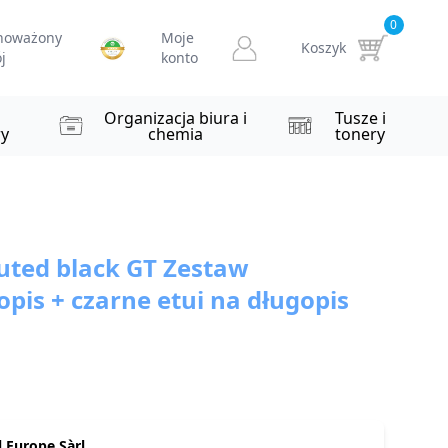
0
noważony
Moje
Koszyk
j
konto
i
Organizacja biura i
Tusze i
y
chemia
tonery
ted black GT Zestaw
pis + czarne etui na długopis
 Europe Sàrl