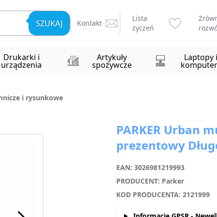
Lista
Zrów
SZUKAJ
Kontakt
życzeń
rozwó
Drukarki i
Artykuły
Laptopy 
urządzenia
spożywcze
komputer
nnicze i rysunkowe
PARKER Urban mu
prezentowy Długo
EAN: 3026981219993
PRODUCENT: Parker
KOD PRODUCENTA: 2121999
Informacje GPSR - Newell