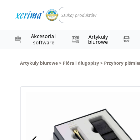
Wyszukiwarka
produktów
Akcesoria i
Artykuły
biurowe
software
Artykuły biurowe
>
Pióra i długopisy
>
Przybory piśmie