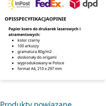
OPIS
SPECYFIKACJA
OPINIE
Papier ksero do drukarek laserowych i
atramentowych:
kolor czarny
100 arkuszy
gramatura 80g/m2
doskonały do origami
wyprodukowany w Polsce
format A4, 210 x 297 mm
Produkty powiązane