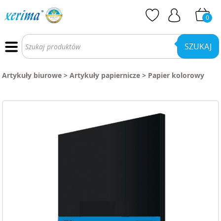
0
Wyszukiwarka
produktów
SZUKAJ
Artykuły biurowe
>
Artykuły papiernicze
>
Papier kolorowy