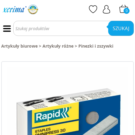
0
Wyszukiwarka
produktów
SZUKAJ
Artykuły biurowe
>
Artykuły różne
>
Pinezki i zszywki