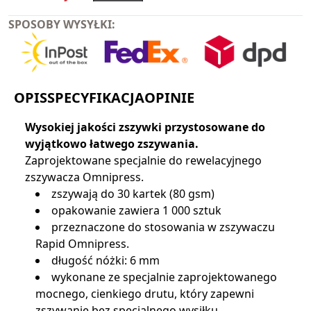
SPOSOBY WYSYŁKI:
OPIS
SPECYFIKACJA
OPINIE
Wysokiej jakości zszywki przystosowane do
wyjątkowo łatwego zszywania.
Zaprojektowane specjalnie do rewelacyjnego
zszywacza Omnipress.
zszywają do 30 kartek (80 gsm)
opakowanie zawiera 1 000 sztuk
przeznaczone do stosowania w zszywaczu
Rapid Omnipress.
długość nóżki: 6 mm
wykonane ze specjalnie zaprojektowanego
mocnego, cienkiego drutu, który zapewni
zszywanie bez specjalnego wysiłku.