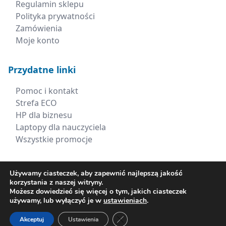
Regulamin sklepu
Polityka prywatności
Zamówienia
Moje konto
Przydatne linki
Pomoc i kontakt
Strefa ECO
HP dla biznesu
Laptopy dla nauczyciela
Wszystkie promocje
Kontakt
Używamy ciasteczek, aby zapewnić najlepszą jakość
korzystania z naszej witryny.
+48 660 538 617
Możesz dowiedzieć się więcej o tym, jakich ciasteczek
używamy, lub wyłączyć je w
ustawieniach
.
sklep@xerima.com.pl
Zamknij panel powiadomień o ci
Akceptuj
Ustawienia