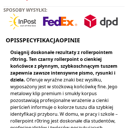
SPOSOBY WYSYŁKI:
OPIS
SPECYFIKACJA
OPINIE
Osiągnij doskonałe rezultaty z rollerpointem
r0tring. Ten czarny rollerpoint o cienkiej
końcówce z płynnym, szybkoschnącym tuszem
zapewnia zawsze intensywne pismo, rysunki i
dzieła.
Oferuje wyraźne znaki bez wysiłku,
wyposażony jest w stożkową końcówkę fine. Jego
metalowy klip premium i smukły korpus
pozostawiają profesjonalne wrażenie a cienki
pierścień informuje o kolorze tuszu dla szybkiej
identyfikacji przyboru. W domu, w pracy i szkole –
rollerpoint r0tring jest doskonałe dla studentów,
profesjonalistów i twórców poszukujących