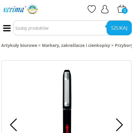
0
Wyszukiwarka
produktów
SZUKAJ
Artykuły biurowe
>
Markery, zakreślacze i cienkopisy
>
Przybory