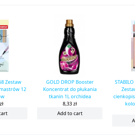
68 Zestaw
GOLD DROP Booster
STABILO 
amastrów 12
Koncentrat do płukania
Zesta
ów
tkanin 1L orchidea
cienkopis
zł
8,33
zł
kolo
cart
Add to cart
A