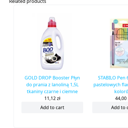
Related products
GOLD DROP Booster Płyn
STABILO Pen 
do prania z lanoliną 1,5L
pastelowych fl
tkaniny czarne i ciemne
kolor
11,12
zł
44,00
Add to cart
Add to 