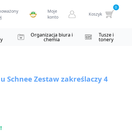
0
noważony
Moje
Koszyk
j
konto
i
Organizacja biura i
Tusze i
y
chemia
tonery
Ju Schnee Zestaw zakreślaczy 4
!