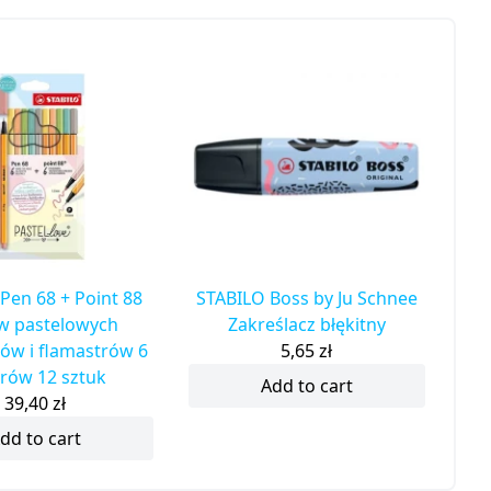
Pen 68 + Point 88
STABILO Boss by Ju Schnee
w pastelowych
Zakreślacz błękitny
ów i flamastrów 6
5,65
zł
rów 12 sztuk
Add to cart
39,40
zł
dd to cart