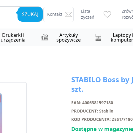
Lista
Zrów
SZUKAJ
Kontakt
życzeń
rozwó
Drukarki i
Artykuły
Laptopy 
urządzenia
spożywcze
komputer
STABILO Boss by 
szt.
EAN: 4006381597180
PRODUCENT: Stabilo
KOD PRODUCENTA: ZEST/7180
Dostępne w magazynie