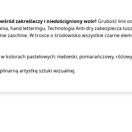
wśród zakreślaczy i niedościgniony wzór!
Grubość linii o
biania, hand letteringu. Technologia Anti-dry zabezpiecza t
nie zaschnie. W trosce o środowisko wszystkie czarne elem
y w kolorach pastelowych: niebieski, pomarańczowy, różowy,
linarną artystkę sztuki wizualnej.