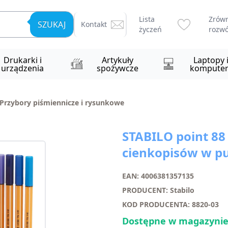
Lista
Zrów
SZUKAJ
Kontakt
życzeń
rozwó
Drukarki i
Artykuły
Laptopy 
urządzenia
spożywcze
komputer
Przybory piśmiennicze i rysunkowe
STABILO point 88
cienkopisów w pu
EAN: 4006381357135
PRODUCENT: Stabilo
KOD PRODUCENTA: 8820-03
Dostępne w magazynie