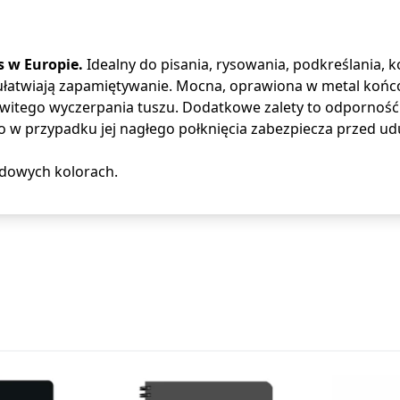
s w Europie.
Idealny do pisania, rysowania, podkreślania, ko
 ułatwiają zapamiętywanie. Mocna, oprawiona w metal końcó
owitego wyczerpania tuszu. Dodatkowe zalety to odporność
o w przypadku jej nagłego połknięcia zabezpiecza przed u
rdowych kolorach.