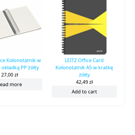
ice Kołonotatnik w
LEITZ Office Card
z okładką PP żółty
Kołonotatnik A5 w kratkę
27,00
zł
żółty
42,49
zł
ead more
Add to cart