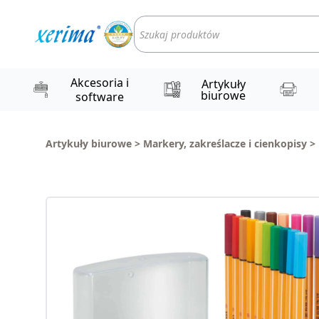
Wyszukiwarka
produktów
Akcesoria i
Artykuły
biurowe
software
Artykuły biurowe
>
Markery, zakreślacze i cienkopisy
>