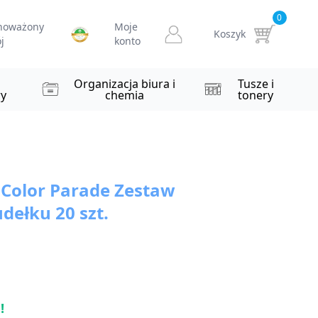
0
noważony
Moje
Koszyk
j
konto
i
Organizacja biura i
Tusze i
y
chemia
tonery
 Color Parade Zestaw
dełku 20 szt.
!