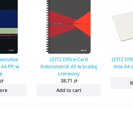
Executive
LEITZ Office Card
LEITZ Off
 A4 PP, w
Kołonotatnik A5 w kratkę
linie A4 
ę
czerwony
zł
38,71
zł
R
ore
Add to cart