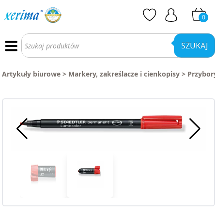
0
Wyszukiwarka
produktów
SZUKAJ
Artykuły biurowe
>
Markery, zakreślacze i cienkopisy
>
Przybory