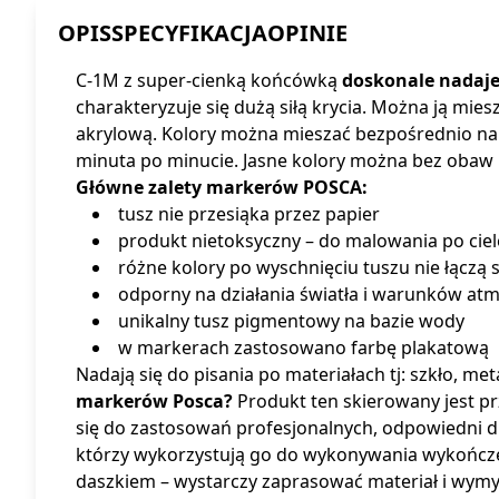
OPIS
SPECYFIKACJA
OPINIE
C-1M z super-cienką końcówką
doskonale nadaje
charakteryzuje się dużą siłą krycia. Można ją mie
akrylową. Kolory można mieszać bezpośrednio na 
minuta po minucie. Jasne kolory można bez obaw n
Główne zalety markerów POSCA:
tusz nie przesiąka przez papier
produkt nietoksyczny – do malowania po ciel
różne kolory po wyschnięciu tuszu nie łączą s
odporny na działania światła i warunków at
unikalny tusz pigmentowy na bazie wody
w markerach zastosowano farbę plakatową
Nadają się do pisania po materiałach tj: szkło, met
markerów Posca?
Produkt ten skierowany jest pr
się do zastosowań profesjonalnych, odpowiedni dl
którzy wykorzystują go do wykonywania wykończe
daszkiem – wystarczy zaprasować materiał i wymy