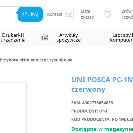
Lista
Zrów
SZUKAJ
Kontakt
życzeń
rozwó
Drukarki i
Artykuły
Laptopy i
urządzenia
spożywcze
komputer
Przybory piśmiennicze i rysunkowe
UNI POSCA PC-1M
czerwony
EAN: 4902778654033
PRODUCENT: UNI
KOD PRODUCENTA: PC-1M/C
Dostępne w magazynie