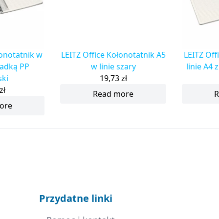
łonotatnik w
LEITZ Office Kołonotatnik A5
LEITZ Off
kładką PP
w linie szary
linie A4 
ski
19,73
zł
zł
Read more
R
ore
Przydatne linki