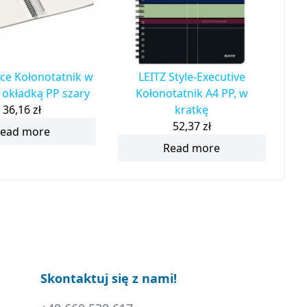
ice Kołonotatnik w
LEITZ Style-Executive
z okładką PP szary
Kołonotatnik A4 PP, w
36,16
zł
kratkę
52,37
zł
ead more
Read more
Skontaktuj się z nami!