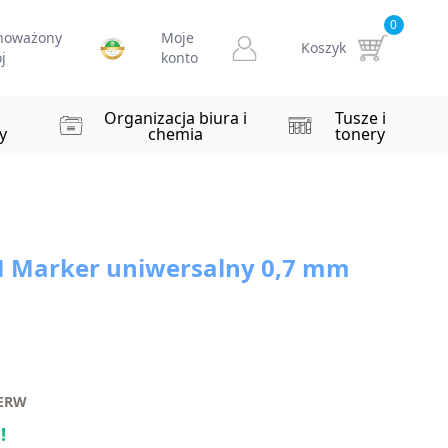
0
noważony
Moje
Koszyk
j
konto
Organizacja biura i
Tusze i
y
chemia
tonery
 Marker uniwersalny 0,7 mm
ZERW
!