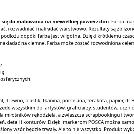
 się do malowania na niewielkiej powierzchni
. Farba mar
szać, rozwadniać i nakładać warstwowo. Rezultaty są zbliżo
podłożu dopóki farba jest wilgotna. Dzięki krótkiemu czas
akładać na ciemne. Farba może zostać rozwodniona celem u
e
ię
mosferycznych
al, drewno, plastik, tkanina, porcelana, terakota, papier, dr
zede wszystkim do: artystów, graficiarzy, studentów, uczn
a miłośników rękodzieła, a zwłaszcza scrapbookingu i twor
ń, detali i konturów. Dzięki markerom POSCA można samod
ślony wzór będzie trwały. Ale to nie wszystko! Produkt wy