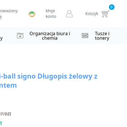
0
noważony
Moje
Koszyk
j
konto
i
Organizacja biura i
Tusze i
y
chemia
tonery
ball signo Długopis żelowy z
entem
7/DZI
!