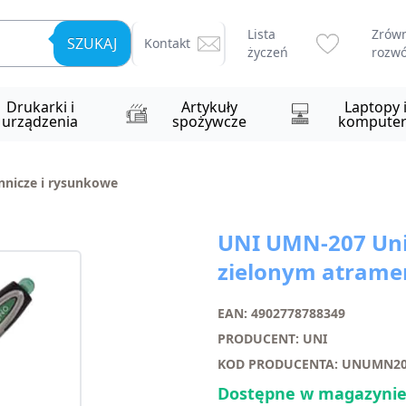
Lista
Zrów
SZUKAJ
Kontakt
życzeń
rozwó
Drukarki i
Artykuły
Laptopy 
urządzenia
spożywcze
komputer
nnicze i rysunkowe
UNI UMN-207 Uni-
zielonym atram
EAN: 4902778788349
PRODUCENT: UNI
KOD PRODUCENTA: UNUMN20
Dostępne w magazynie