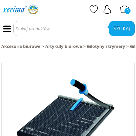
0
Wyszukiwarka
produktów
SZUKAJ
Akcesoria biurowe
>
Artykuły biurowe
>
Gilotyny i trymery
>
Gi