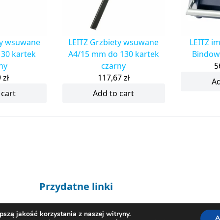
ty wsuwane
LEITZ Grzbiety wsuwane
LEITZ i
30 kartek
A4/15 mm do 130 kartek
Bindow
ny
czarny
5
9
zł
117,67
zł
Ad
 cart
Add to cart
Przydatne linki
Pomoc i kontakt
szą jakość korzystania z naszej witryny.
A