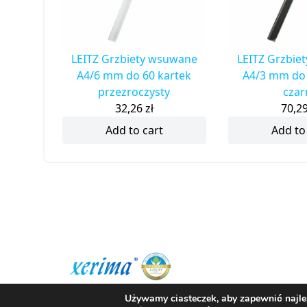
LEITZ Grzbiety wsuwane
LEITZ Grzbie
A4/6 mm do 60 kartek
A4/3 mm do 
przezroczysty
czar
32,26
zł
70,2
Add to cart
Add to
Informacje o zamówieniu
Używamy ciasteczek, aby zapewnić najlep