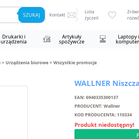
Lista
Zrów
SZUKAJ
Kontakt
życzeń
rozwó
Drukarki i
Artykuły
Laptopy 
urządzenia
spożywcze
komputer
e
>
Urządzenia biurowe
>
Wszystkie promocje
WALLNER Niszcza
EAN: 6940335300137
PRODUCENT: Wallner
KOD PRODUCENTA: 110334
Produkt niedostępny!