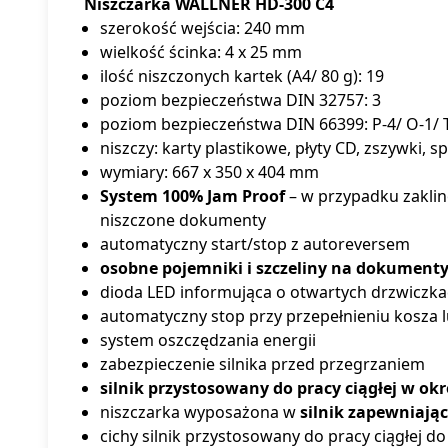
Niszczarka WALLNER HD-300 C4
szerokość wejścia: 240 mm
wielkość ścinka: 4 x 25 mm
ilość niszczonych kartek (A4/ 80 g): 19
poziom bezpieczeństwa DIN 32757: 3
poziom bezpieczeństwa DIN 66399: P-4/ O-1/ T-
niszczy: karty plastikowe, płyty CD, zszywki, s
wymiary: 667 x 350 x 404 mm
System 100% Jam Proof
– w przypadku zaklin
niszczone dokumenty
automatyczny start/stop z autoreversem
osobne pojemniki i szczeliny na dokument
dioda LED informująca o otwartych drzwiczka
automatyczny stop przy przepełnieniu kosza 
system oszczędzania energii
zabezpieczenie silnika przed przegrzaniem
silnik przystosowany do pracy ciągłej w ok
niszczarka wyposażona w
silnik zapewniają
cichy silnik przystosowany do pracy ciągłej d