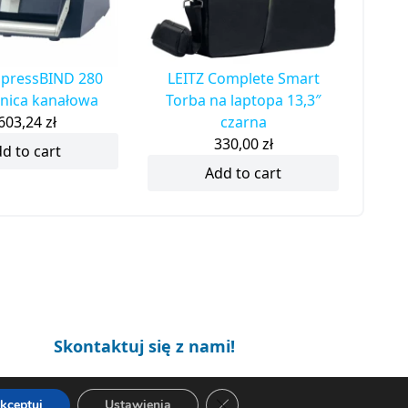
mpressBIND 280
LEITZ Complete Smart
nica kanałowa
Torba na laptopa 13,3″
603,24
zł
czarna
330,00
zł
d to cart
Add to cart
Skontaktuj się z nami!
+48 660 538 617
Zamknij panel powiadomień o c
kceptuj
Ustawienia