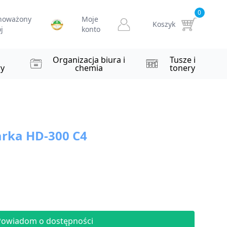
0
noważony
Moje
Koszyk
j
konto
i
Organizacja biura i
Tusze i
y
chemia
tonery
rka HD-300 C4
Powiadom o dostępności