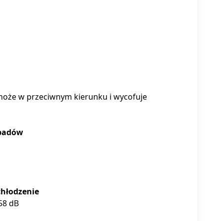
noże w przeciwnym kierunku i wycofuje
dpadów
chłodzenie
58 dB