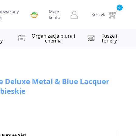
0
noważony
Moje
Koszyk
j
konto
i
Organizacja biura i
Tusze i
y
chemia
tonery
 Deluxe Metal & Blue Lacquer
bieskie
 Europe Sàrl