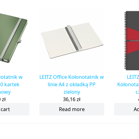
Notatnik w
LEITZ Office Kołonotatnik w
LEITZ
80 kartek
linie A4 z okładką PP
Kołonota
nowy
zielony
c
0
zł
36,16
zł
 cart
Read more
Ad