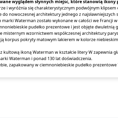
rowane wyglądem słynnych miejsc, które stanowią ikony p
rze i wyróżnia się charakterystycznym podwójnym klipse
je do nowoczesnej architektury jednego z najsławniejszych 
arki Waterman zostało wykonane w całości we Francji w 
emnoniebieskie pudełko prezentowe i jest objęte dwuletni
 misternym wzornictwem współczesnej architektury parysk
zją korpus pokryty matowym lakierem w kolorze niebieski
 kultową ikoną Waterman w kształcie litery W zapewnia gł
arki Waterman i ponad 130 lat doświadczenia.
Ciebie, zapakowany w ciemnoniebieskie pudełko prezentow