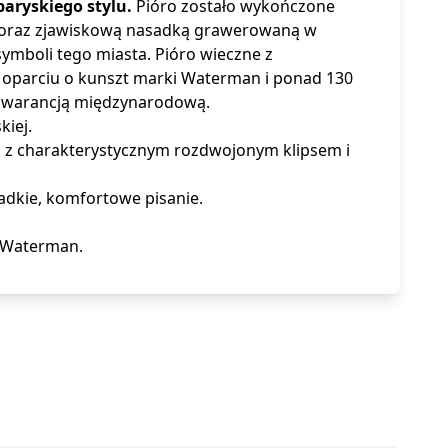
aryskiego stylu.
Pióro zostało wykończone
m oraz zjawiskową nasadką grawerowaną w
symboli tego miasta. Pióro wieczne z
oparciu o kunszt marki Waterman i ponad 130
ą gwarancją międzynarodową.
iej.
m z charakterystycznym rozdwojonym klipsem i
adkie, komfortowe pisanie.
e Waterman.