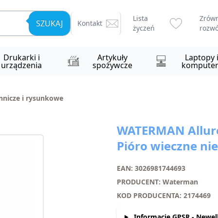
Lista
Zrów
SZUKAJ
Kontakt
życzeń
rozwó
Drukarki i
Artykuły
Laptopy 
urządzenia
spożywcze
komputer
nnicze i rysunkowe
WATERMAN Allure
Pióro wieczne nie
EAN: 3026981744693
PRODUCENT: Waterman
KOD PRODUCENTA: 2174469
Informacje GPSR - Newell