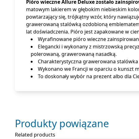
Pióro wieczne Allure Deluxe zostało zainspi
matowym lakierem w głębokim niebieskim kolo
powtarzający się, trójkątny wzór, który nawiązu
grawerowaną stalówką ozdobioną emblematem m
lat doświadczenia. Pióro jest zapakowane w ci
Wyrafinowane pióro wieczne zainspirowane
Elegancki i wykonany z mistrzowską precy
polerowaną, grawerowaną nasadką.
Charakterystyczna grawerowana stalówka z
Wykonano we Francji w oparciu o kunszt m
To doskonały wybór na prezent albo dla 
Produkty powiązane
Related products