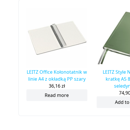
LEITZ Office Kołonotatnik w
LEITZ Style 
linie A4 z okładką PP szary
kratkę A5 
36,16
zł
seledy
74,9
Read more
Add to