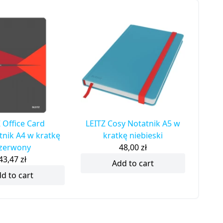
 Office Card
LEITZ Cosy Notatnik A5 w
tnik A4 w kratkę
kratkę niebieski
zerwony
48,00
zł
43,47
zł
Add to cart
d to cart