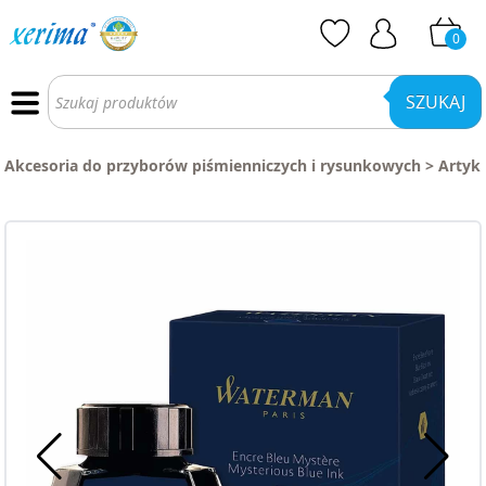
0
Wyszukiwarka
produktów
SZUKAJ
Akcesoria do przyborów piśmienniczych i rysunkowych
>
Artyk