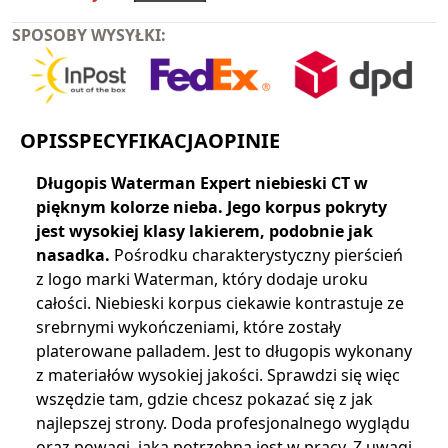
SPOSOBY WYSYŁKI:
OPIS
SPECYFIKACJA
OPINIE
Długopis Waterman Expert niebieski CT w
pięknym kolorze nieba. Jego korpus pokryty
jest wysokiej klasy lakierem, podobnie jak
nasadka.
Pośrodku charakterystyczny pierścień
z logo marki Waterman, który dodaje uroku
całości. Niebieski korpus ciekawie kontrastuje ze
srebrnymi wykończeniami, które zostały
platerowane palladem. Jest to długopis wykonany
z materiałów wysokiej jakości. Sprawdzi się więc
wszędzie tam, gdzie chcesz pokazać się z jak
najlepszej strony. Doda profesjonalnego wyglądu
oraz powagi, jaka potrzebna jest w pracy. Z uwagi