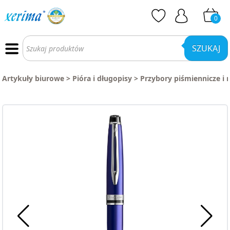
0
Wyszukiwarka
produktów
SZUKAJ
Artykuły biurowe
>
Pióra i długopisy
>
Przybory piśmiennicze i