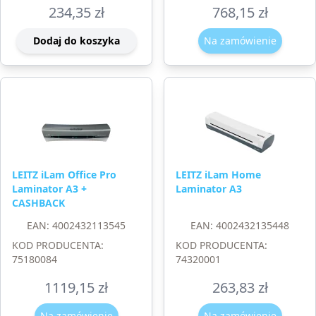
234,35
zł
768,15
zł
Dodaj do koszyka
Na zamówienie
LEITZ iLam Office Pro
LEITZ iLam Home
Laminator A3 +
Laminator A3
CASHBACK
EAN: 4002432113545
EAN: 4002432135448
KOD PRODUCENTA:
KOD PRODUCENTA:
75180084
74320001
1119,15
zł
263,83
zł
Na zamówienie
Na zamówienie