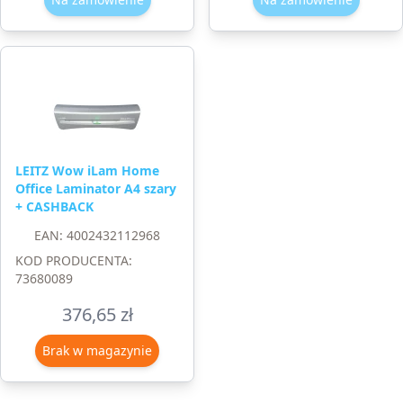
LEITZ Wow iLam Home
Office Laminator A4 szary
+ CASHBACK
EAN: 4002432112968
KOD PRODUCENTA:
73680089
376,65
zł
Brak w magazynie