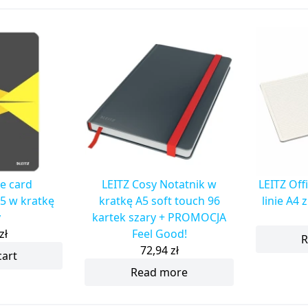
ce card
LEITZ Cosy Notatnik w
LEITZ Off
5 w kratkę
kratkę A5 soft touch 96
linie A4 
y
kartek szary + PROMOCJA
zł
Feel Good!
R
72,94
zł
cart
Read more