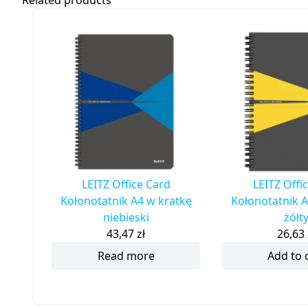
Related products
LEITZ Office Card
LEITZ Offi
Kołonotatnik A4 w kratkę
Kołonotatnik A
niebieski
żółt
43,47
zł
26,63
Read more
Add to 