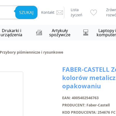
Lista
Zrów
SZUKAJ
Kontakt
życzeń
rozwó
Drukarki i
Artykuły
Laptopy 
urządzenia
spożywcze
komputer
Przybory piśmiennicze i rysunkowe
FABER-CASTELL Ze
kolorów metalic
opakowaniu
EAN: 4005402546763
PRODUCENT: Faber-Castell
KOD PRODUCENTA: 254676 FC