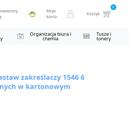
0
noważony
Moje
Koszyk
j
konto
i
Organizacja biura i
Tusze i
y
chemia
tonery
staw zakreślaczy 1546 6
znych w kartonowym