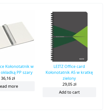
ice Kołonotatnik w
LEITZ Office card
z okładką PP szary
Kołonotatnik A5 w kratkę
36,16
zł
zielony
29,05
zł
ead more
Add to cart