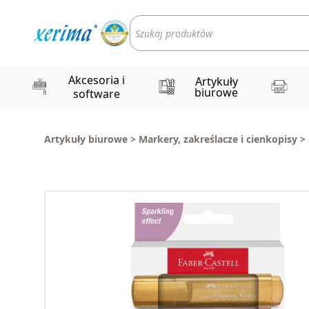
Wyszukiwarka
produktów
Akcesoria i
Artykuły
biurowe
software
Artykuły biurowe
>
Markery, zakreślacze i cienkopisy
>