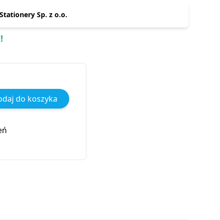
tationery Sp. z o.o.
!
daj do koszyka
eń