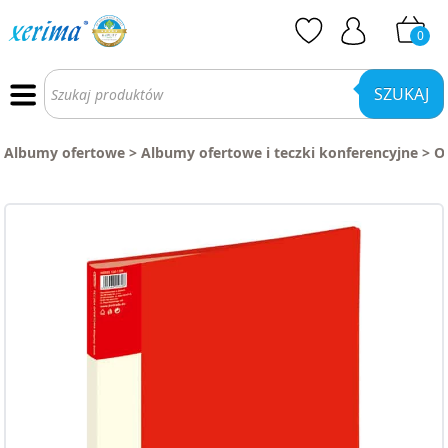
0
Wyszukiwarka
produktów
SZUKAJ
Albumy ofertowe
>
Albumy ofertowe i teczki konferencyjne
>
O