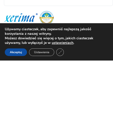
Informacje o zamówieniu
Używamy ciasteczek, aby zapewnić najlepszą jakość
korzystania z naszej witryny.
Możesz dowiedzieć się więcej o tym, jakich ciasteczek
Reklamacje i zwroty
używamy, lub wyłączyć je w
ustawieniach
.
Regulamin sklepu
Polityka prywatności
Zamknij panel powiadomień o ci
Akceptuj
Ustawienia
Zamówienia
Moje konto
Przydatne linki
Pomoc i kontakt
Strefa ECO
HP dla biznesu
Laptopy dla nauczyciela
Wszystkie promocje