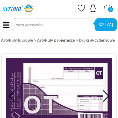
0
Wyszukiwarka
produktów
SZUKAJ
Artykuły biurowe
>
Artykuły papiernicze
>
Druki akcydensowe