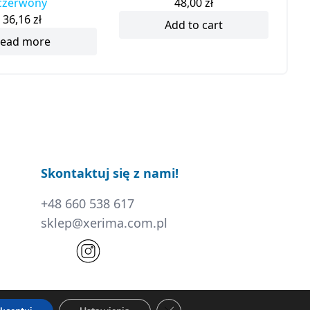
czerwony
48,00
zł
36,16
zł
Add to cart
ead more
Skontaktuj się z nami!
+48 660 538 617
sklep@xerima.com.pl
Zamknij panel powiadomień o c