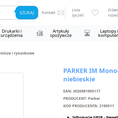
Lista
Zrów
SZUKAJ
Kontakt
życzeń
rozwó
Drukarki i
Artykuły
Laptopy 
urządzenia
spożywcze
komputer
nnicze i rysunkowe
PARKER IM Monoc
niebieskie
EAN: 3026981905117
PRODUCENT: Parker
KOD PRODUCENTA: 2190511
Informacje GPSR - Newell