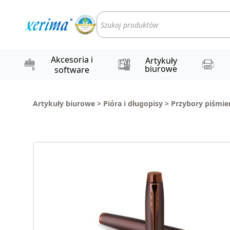
Wyszukiwarka
produktów
Akcesoria i
Artykuły
biurowe
software
Artykuły biurowe
>
Pióra i długopisy
>
Przybory piśmie