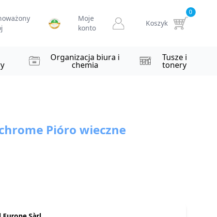
0
noważony
Moje
Koszyk
j
konto
i
Organizacja biura i
Tusze i
y
chemia
tonery
hrome Pióro wieczne
 Europe Sàrl