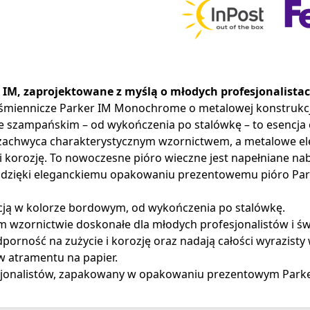
r IM, zaprojektowane z myślą o młodych profesjonalista
piśmiennicze Parker IM Monochrome o metalowej konstrukc
szampańskim – od wykończenia po stalówkę – to esencja e
o zachwyca charakterystycznym wzornictwem, a metalowe 
 korozję. To nowoczesne pióro wieczne jest napełniane na
 A dzięki eleganckiemu opakowaniu prezentowemu pióro P
ją w kolorze bordowym, od wykończenia po stalówkę.
wzornictwie doskonałe dla młodych profesjonalistów i świ
rność na zużycie i korozję oraz nadają całości wyrazisty 
 atramentu na papier.
esjonalistów, zapakowany w opakowaniu prezentowym Park