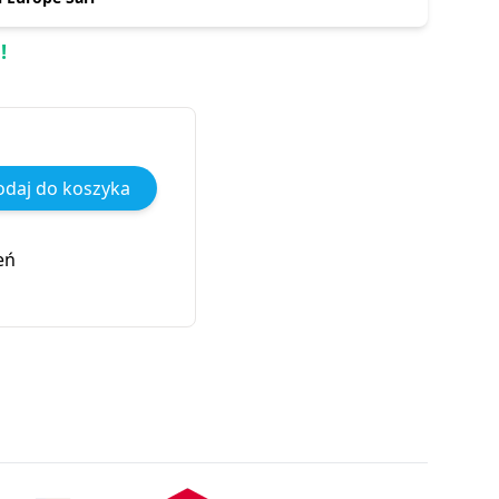
!
daj do koszyka
eń