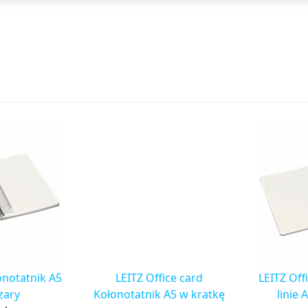
onotatnik A5
LEITZ Office card
LEITZ Off
szary
Kołonotatnik A5 w kratkę
linie 