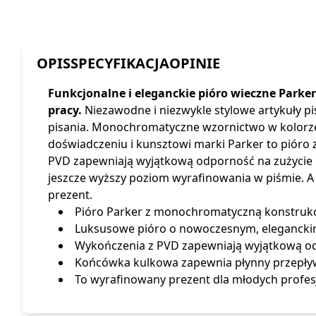
OPIS
SPECYFIKACJA
OPINIE
Funkcjonalne i eleganckie pióro wieczne Parke
pracy.
Niezawodne i niezwykle stylowe artykuły 
pisania. Monochromatyczne wzornictwo w kolorze 
doświadczeniu i kunsztowi marki Parker to piór
PVD zapewniają wyjątkową odporność na zużycie i
jeszcze wyższy poziom wyrafinowania w piśmie.
prezent.
Pióro Parker z monochromatyczną konstrukc
Luksusowe pióro o nowoczesnym, eleganckim 
Wykończenia z PVD zapewniają wyjątkową odpo
Końcówka kulkowa zapewnia płynny przepływ
To wyrafinowany prezent dla młodych prof